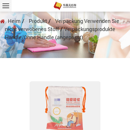
/
/
Heim
Produkt
Verpackung Verwenden Sie
/
nicht verwobenes Stoff
Verpackungsprodukte
Handle/Ohne Handle (angepasst)